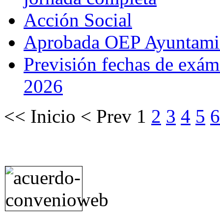
Acción Social
Aprobada OEP Ayuntami
Previsión fechas de exáme
2026
<<
Inicio
<
Prev
1
2
3
4
5
6