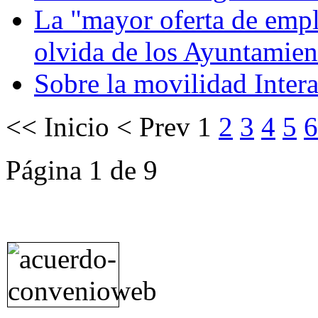
La "mayor oferta de emple
olvida de los Ayuntamien
Sobre la movilidad Intera
<<
Inicio
<
Prev
1
2
3
4
5
6
Página 1 de 9